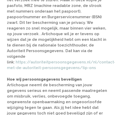
het verzoek mee te sturen. Maak in deze kopie je
pasfoto, MRZ (machine readable zone, de strook
met nummers onderaan het paspoort),
paspoortnummer en Burgerservicenummer (BSN)
zwart. Dit ter bescherming van je privacy. We
reageren zo snel mogelijk, maar binnen vier weken,
op jouw verzoek . Artichoque wil je er tevens op
wijzen dat je de mogelijkheid hebt om een klacht in
te dienen bij de nationale toezichthouder, de
Autoriteit Persoonsgegevens. Dat kan via de
volgende
link:
https://autoriteitpersoonsgegevens.nl/nl/contact
met-de-autoriteit-persoonsgegevens/tip-ons
Hoe wij persoonsgegevens beveiligen
Artichoque neemt de bescherming van jouw
gegevens serieus en neemt passende maatregelen
om misbruik, verlies, onbevoegde toegang,
ongewenste openbaarmaking en ongeoorloofde
wijziging tegen te gaan. Als jij het idee hebt dat
jouw gegevens toch niet goed beveiligd zijn of er