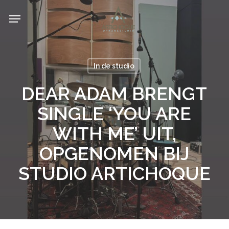
Skip
Menu
to
main
content
In de studio
DEAR ADAM BRENGT
SINGLE ‘YOU ARE
WITH ME’ UIT,
OPGENOMEN BIJ
STUDIO ARTICHOQUE